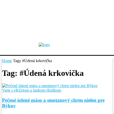
Home
Tagy
#Údená krkovička
Tag: #Údená krkovička
Varte s eRZetom a Jankom Hraškom
Pečené údené mäso a smotanový chren nielen pre
Býkov