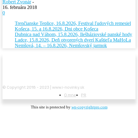
Robert Zvonár
-
16. februára 2018
0
Trenčianske Teplice, 16.8.2026, Festival ľudových remesiel
Košeca, 15. a 16.8.2026, Dni obce Košeca
Dubnica nad Váhom, 15.8.2026, Ilešháziovské panské hody
Ladce, 15.8.2026, Deň otvorených dverí Kaštieľa MaHoLa
Nemšová, 14. – 16.8.2026, Nemšovský jarmok
© Copyright 2018 - 2023 | www.i-novinky.sk
O mne
PR
This site is protected by
wp-copyrightpro.com