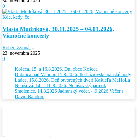
30. novembra 2025
0
Kde, kedy, čo
Vlasta Mudríková, 30.11.2025 – 04.01.2026,
Vianočné koncerty
Robert Zvonár
-
23. novembra 2025
0
Košeca, 15. a 16.8.2026, Dni obce Košeca
Dubnica nad Váhom, 15.8.2026, Ilešháziovské panské hody
Ladce, 15.8.2026, Deň otvorených dverí Kaštieľa MaHoLa
Nemšová, 14. – 16.8.2026, Nemšovský jarmok
Smolenice, 14.8.2026 Jadranský večer, 4.9.2026 Večer s
David Bandom