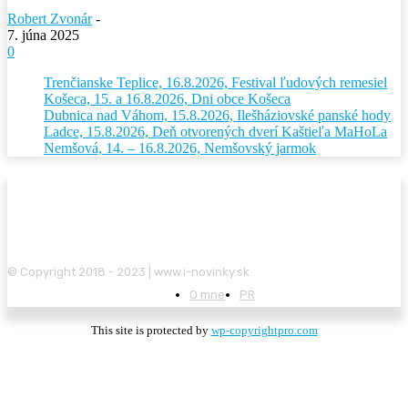
Robert Zvonár
-
7. júna 2025
0
Trenčianske Teplice, 16.8.2026, Festival ľudových remesiel
Košeca, 15. a 16.8.2026, Dni obce Košeca
Dubnica nad Váhom, 15.8.2026, Ilešháziovské panské hody
Ladce, 15.8.2026, Deň otvorených dverí Kaštieľa MaHoLa
Nemšová, 14. – 16.8.2026, Nemšovský jarmok
© Copyright 2018 - 2023 | www.i-novinky.sk
O mne
PR
This site is protected by
wp-copyrightpro.com