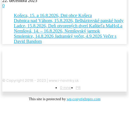
22. decembra 2025
0
Košeca, 15. a 16.8.2026, Dni obce Košeca
Dubnica nad Váhom, 15.8.2026, Ilešháziovské panské hody
Ladce, 15.8.2026, Deň otvorených dverí Kaštieľa MaHoLa
Nemšová, 14. – 16.8.2026, Nemšovský jarmok
Smolenice, 14.8.2026 Jadranský večer, 4.9.2026 Večer s
David Bandom
© Copyright 2018 - 2023 | www.i-novinky.sk
O mne
PR
This site is protected by
wp-copyrightpro.com