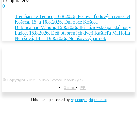
15. apríla 2025
0
Trenčianske Teplice, 16.8.2026, Festival ľudových remesiel
Košeca, 15. a 16.8.2026, Dni obce Košeca
Dubnica nad Váhom, 15.8.2026, Ilešháziovské panské hody
Ladce, 15.8.2026, Deň otvorených dverí Kaštieľa MaHoLa
Nemšová, 14. – 16.8.2026, Nemšovský jarmok
© Copyright 2018 - 2023 | www.i-novinky.sk
O mne
PR
This site is protected by
wp-copyrightpro.com