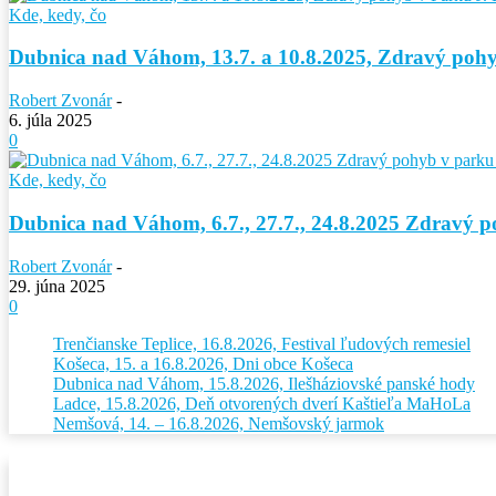
Kde, kedy, čo
Dubnica nad Váhom, 13.7. a 10.8.2025, Zdravý poh
Robert Zvonár
-
6. júla 2025
0
Kde, kedy, čo
Dubnica nad Váhom, 6.7., 27.7., 24.8.2025 Zdravý p
Robert Zvonár
-
29. júna 2025
0
Trenčianske Teplice, 16.8.2026, Festival ľudových remesiel
Košeca, 15. a 16.8.2026, Dni obce Košeca
Dubnica nad Váhom, 15.8.2026, Ilešháziovské panské hody
Ladce, 15.8.2026, Deň otvorených dverí Kaštieľa MaHoLa
Nemšová, 14. – 16.8.2026, Nemšovský jarmok