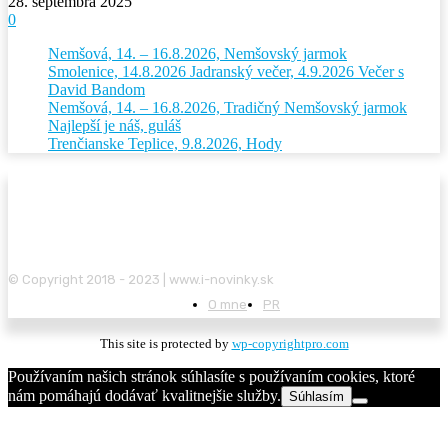
28. septembra 2025
0
Nemšová, 14. – 16.8.2026, Nemšovský jarmok
Smolenice, 14.8.2026 Jadranský večer, 4.9.2026 Večer s
David Bandom
Nemšová, 14. – 16.8.2026, Tradičný Nemšovský jarmok
Najlepší je náš, guláš
Trenčianske Teplice, 9.8.2026, Hody
© Copyright 2018 - 2023 | www.i-novinky.sk
O mne
PR
This site is protected by
wp-copyrightpro.com
Používaním našich stránok súhlasíte s používaním cookies, ktoré
nám pomáhajú dodávať kvalitnejšie služby.
Súhlasím