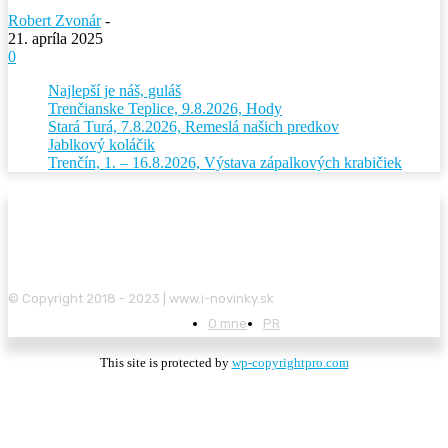
Robert Zvonár
-
21. apríla 2025
0
Najlepší je náš, guláš
Trenčianske Teplice, 9.8.2026, Hody
Stará Turá, 7.8.2026, Remeslá našich predkov
Jablkový koláčik
Trenčín, 1. – 16.8.2026, Výstava zápalkových krabičiek
© Copyright 2018 - 2023 | www.i-novinky.sk
O mne
PR
This site is protected by
wp-copyrightpro.com