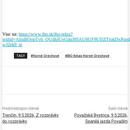
Facebook
X
Pinterest
WhatsApp
Viac na:
https://www.ibo.sk/ibo-relax?
srsltid=AfmBOopTvb_QUdhJUeGdnJ95AU9UF9Ul5ZTtokDxPqm
wJ2ek9_tz
TAGY
#Horné Orechové
#IBO Relax Horné Orechové
Predchádzajúci článok
Ďalší článok
Trenčín, 9.5.2026, Z rozprávky
Považská Bystrica, 9.5.2026,
do rozprávky
Spanilá jazda Považím