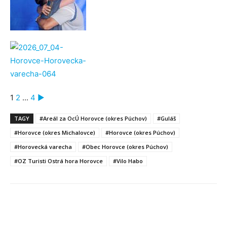
1
2
...
4
►
TAGY
#Areál za OcÚ Horovce (okres Púchov)
#Guláš
#Horovce (okres Michalovce)
#Horovce (okres Púchov)
#Horovecká varecha
#Obec Horovce (okres Púchov)
#OZ Turisti Ostrá hora Horovce
#Vilo Habo