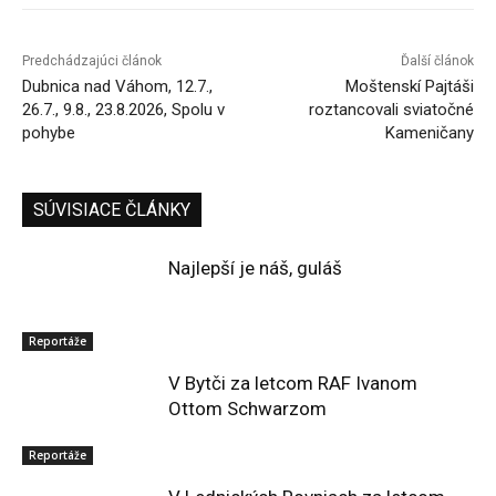
Predchádzajúci článok
Ďalší článok
Dubnica nad Váhom, 12.7.,
Moštenskí Pajtáši
26.7., 9.8., 23.8.2026, Spolu v
roztancovali sviatočné
pohybe
Kameničany
SÚVISIACE ČLÁNKY
Najlepší je náš, guláš
Reportáže
V Bytči za letcom RAF Ivanom
Ottom Schwarzom
Reportáže