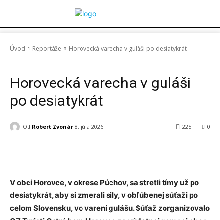
Úvod
Reportáže
Horovecká varecha v guláši po desiatykrát
Reportáže
Horovecká varecha v guláši
po desiatykrát
Od
Robert Zvonár
8. júla 2026
225
0
Facebook
X
Pinterest
WhatsApp
V obci Horovce, v okrese Púchov, sa stretli tímy už po
desiatykrát, aby si zmerali sily, v obľúbenej súťaži po
celom Slovensku, vo varení gulášu. Súťaž zorganizovalo