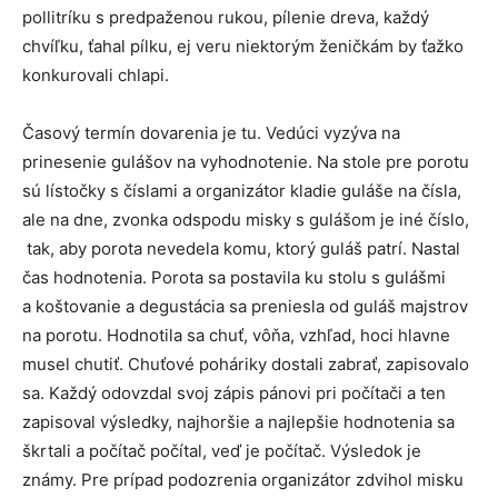
pollitríku s predpaženou rukou, pílenie dreva, každý
chvíľku, ťahal pílku, ej veru niektorým ženičkám by ťažko
konkurovali chlapi.
Časový termín dovarenia je tu. Vedúci vyzýva na
prinesenie gulášov na vyhodnotenie. Na stole pre porotu
sú lístočky s číslami a organizátor kladie guláše na čísla,
ale na dne, zvonka odspodu misky s gulášom je iné číslo,
tak, aby porota nevedela komu, ktorý guláš patrí. Nastal
čas hodnotenia. Porota sa postavila ku stolu s gulášmi
a koštovanie a degustácia sa preniesla od guláš majstrov
na porotu. Hodnotila sa chuť, vôňa, vzhľad, hoci hlavne
musel chutiť. Chuťové poháriky dostali zabrať, zapisovalo
sa. Každý odovzdal svoj zápis pánovi pri počítači a ten
zapisoval výsledky, najhoršie a najlepšie hodnotenia sa
škrtali a počítač počítal, veď je počítač. Výsledok je
známy. Pre prípad podozrenia organizátor zdvihol misku