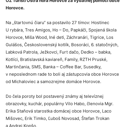
OZ Turisti Ostrá hora Horovce za výdatnej pomoci obce
Horovce.
Na „štartovnú čiaru“ sa postavilo 27 tímov: Hostinec
U rybára, Tres Amigos, Ho – Do, Papkáči, Spojená škola
Horovce, Miša Wood, Iné deti, Záchranári, Tigrice, Los
Gulášos, Československý kotlík, Bosoráci, 6. statočných,
Labková Patrola, Ježkovci, Furt dačo, Dedko – babka,
Kotlíci, Bratislavská kaviareň, Family, RZTH Pruské,
Martinčania, SMS, Banka – Coffee Bar, Susedky,
v neposlednom rade to boli aj zástupcovia obce Horovce
od Michaloviec a samozrejme domáce Horovce.
Do čela poroty bol postavený známy aj televíznej
obrazovky, kuchár, populárny Vilo Habo, členovia Mgr.
Erika Staňová starostka domácej obce Horovce, Laco
Mišovec, Erik Timko, Ľuboš Novosad, Štefan Trokan
a Andrej Kopšo.