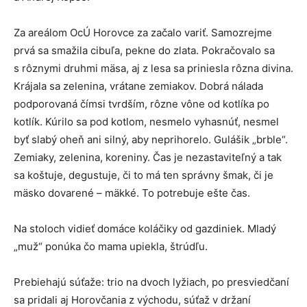
Za areálom OcÚ Horovce za začalo variť. Samozrejme
prvá sa smažila cibuľa, pekne do zlata. Pokračovalo sa
s rôznymi druhmi mäsa, aj z lesa sa priniesla rôzna divina.
Krájala sa zelenina, vrátane zemiakov. Dobrá nálada
podporovaná čímsi tvrdším, rôzne vône od kotlíka po
kotlík. Kúrilo sa pod kotlom, nesmelo vyhasnúť, nesmel
byť slabý oheň ani silný, aby neprihorelo. Gulášik „brble“.
Zemiaky, zelenina, koreniny. Čas je nezastaviteľný a tak
sa koštuje, degustuje, či to má ten správny šmak, či je
mäsko dovarené – mäkké. To potrebuje ešte čas.
Na stoloch vidieť domáce koláčiky od gazdiniek. Mladý
„muž“ ponúka čo mama upiekla, štrúdľu.
Prebiehajú súťaže: trio na dvoch lyžiach, po presviedčaní
sa pridali aj Horovčania z východu, súťaž v držaní