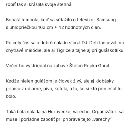
robiť tak si krášlila svoje stehná.
Bohatá tombola, keď sa súťažilo o televízor Samsung
s uhlopriečkou 163 cm + 42 hodnotných cien.
Po celý čas sa o dobrú náladu staral DJ. Deti tancovali na
chytľavé melódie, ale aj Tigrice a tajne aj pri guláškotlíku.
Večer ho vystriedal na zábave Štefan Repka Goral.
Keďže nielen gulášom je človek živý, ale aj klobásky
priamo z udiarne, pivo, kofola, a to, čo si kto priniesol tu
bolo.
Taká bola nálada na Horoveckej vareche. Organizátori sa
museli poriadne zapotiť pri príprave tejto „varechy“.