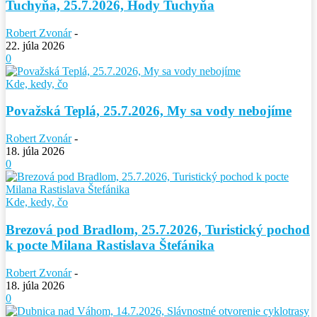
Tuchyňa, 25.7.2026, Hody Tuchyňa
Robert Zvonár
-
22. júla 2026
0
Kde, kedy, čo
Považská Teplá, 25.7.2026, My sa vody nebojíme
Robert Zvonár
-
18. júla 2026
0
Kde, kedy, čo
Brezová pod Bradlom, 25.7.2026, Turistický pochod
k pocte Milana Rastislava Štefánika
Robert Zvonár
-
18. júla 2026
0