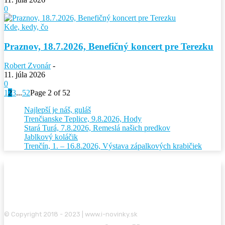
0
Kde, kedy, čo
Praznov, 18.7.2026, Benefičný koncert pre Terezku
Robert Zvonár
-
11. júla 2026
0
1
2
3
...
52
Page 2 of 52
Najlepší je náš, guláš
Trenčianske Teplice, 9.8.2026, Hody
Stará Turá, 7.8.2026, Remeslá našich predkov
Jablkový koláčik
Trenčín, 1. – 16.8.2026, Výstava zápalkových krabičiek
© Copyright 2018 - 2023 | www.i-novinky.sk