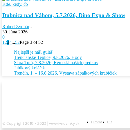
Kde, kedy, čo
Dubnica nad Váhom, 5.7.2026, Dino Expo & Show
Robert Zvonár
-
30. júna 2026
0
1
2
3
4
...
52
Page 3 of 52
Najlepší je náš, guláš
Trenčianske Teplice, 9.8.2026, Hody
Stará Turá, 7.8.2026, Remeslá našich predkov
Jablkový koláčik
Trenčín, 1. – 16.8.2026, Výstava zápalkových krabičiek
O mne
PR
© Copyright 2018 - 2023 | www.i-novinky.sk