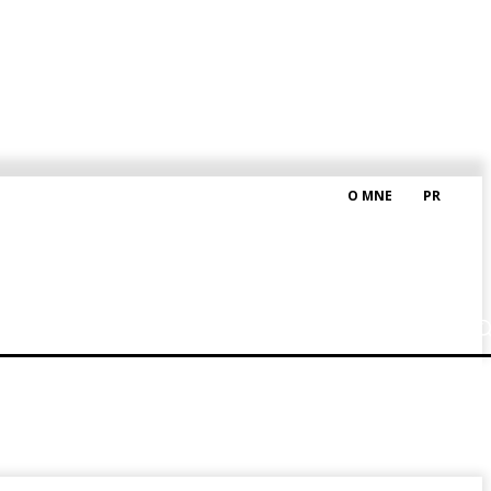
O MNE
PR
M HRAŠKOM
BLOG