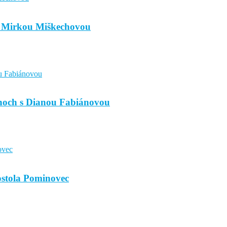
s Mirkou Miškechovou
ahoch s Dianou Fabiánovou
kostola Pominovec