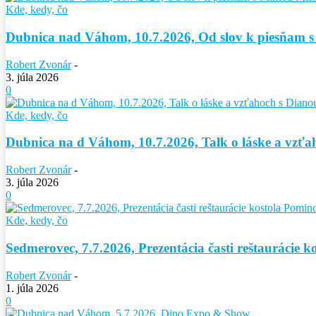
Kde, kedy, čo
Dubnica nad Váhom, 10.7.2026, Od slov k piesňam 
Robert Zvonár
-
3. júla 2026
0
Kde, kedy, čo
Dubnica na d Váhom, 10.7.2026, Talk o láske a vzť
Robert Zvonár
-
3. júla 2026
0
Kde, kedy, čo
Sedmerovec, 7.7.2026, Prezentácia časti reštaurácie 
Robert Zvonár
-
1. júla 2026
0