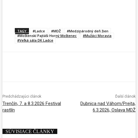
Facebook
X
Pinterest
WhatsApp
TAGY
#Ladce
#MDŽ
#Medzinárodný deň žien
#Moštenskí Pajtáši Horný Moštenec
#Mužáci Moravia
#Veľká sála DK Ladce
Predchádzajúci článok
Ďalší článok
Trenčín, 7. a 8.3.2026 Festival
Dubnica nad Váhom/Prejta,
rastlín
6.3.2026, Oslava MDŽ
SÚVISIACE ČLÁNKY