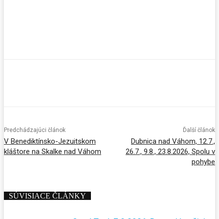
Facebook
X
Pinterest
WhatsApp
Predchádzajúci článok
Ďalší článok
V Benediktínsko-Jezuitskom
Dubnica nad Váhom, 12.7.,
kláštore na Skalke nad Váhom
26.7., 9.8., 23.8.2026, Spolu v
pohybe
SÚVISIACE ČLÁNKY