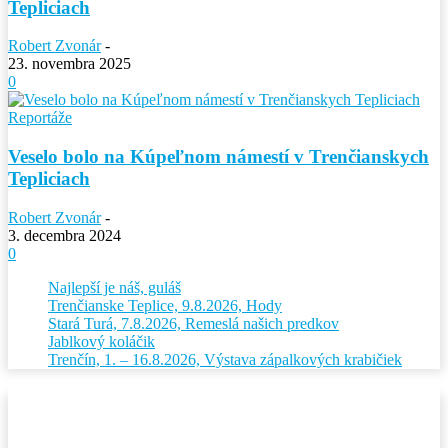
Tepliciach
Robert Zvonár
-
23. novembra 2025
0
Reportáže
Veselo bolo na Kúpeľnom námestí v Trenčianskych
Tepliciach
Robert Zvonár
-
3. decembra 2024
0
Najlepší je náš, guláš
Trenčianske Teplice, 9.8.2026, Hody
Stará Turá, 7.8.2026, Remeslá našich predkov
Jablkový koláčik
Trenčín, 1. – 16.8.2026, Výstava zápalkových krabičiek