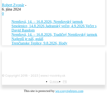
Robert Zvonár
-
6. júna 2024
0
Nemšová, 14. – 16.8.2026, Nemšovský jarmok
Smolenice, 14.8.2026 Jadranský večer, 4.9.2026 Večer s
David Bandom
Nemšová, 14. – 16.8.2026, Tradičný Nemšovský jarmok
Najlepší je náš, guláš
Trenčianske Teplice, 9.8.2026, Hody
© Copyright 2018 - 2023 | www.i-novinky.sk
O mne
PR
This site is protected by
wp-copyrightpro.com