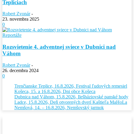
Tepliciach
Robert Zvonár
-
23. novembra 2025
0
Reportáže
Rozsvietenie 4. adventnej sviece v Dubnici nad
Váhom
Robert Zvonár
-
26. decembra 2024
0
Trenčianske Teplice, 16.8.2026, Festival ľudových remesiel
Košeca, 15. a 16.8.2026, Dni obce Košeca
Dubnica nad Váhom, 15.8.2026, Ilešháziovské panské hody
Ladce, 15.8.2026, Deň otvorených dverí Kaštieľa MaHoLa
Nemšová, 14. – 16.8.2026, Nemšovský jarmok