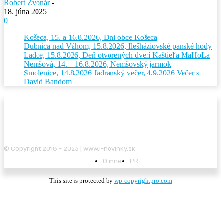
Robert Zvonár
-
18. júna 2025
0
Košeca, 15. a 16.8.2026, Dni obce Košeca
Dubnica nad Váhom, 15.8.2026, Ilešháziovské panské hody
Ladce, 15.8.2026, Deň otvorených dverí Kaštieľa MaHoLa
Nemšová, 14. – 16.8.2026, Nemšovský jarmok
Smolenice, 14.8.2026 Jadranský večer, 4.9.2026 Večer s
David Bandom
© Copyright 2018 - 2023 | www.i-novinky.sk
O mne
PR
This site is protected by
wp-copyrightpro.com