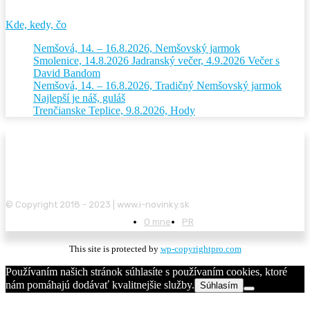
Kde, kedy, čo
Nemšová, 14. – 16.8.2026, Nemšovský jarmok
Smolenice, 14.8.2026 Jadranský večer, 4.9.2026 Večer s
David Bandom
Nemšová, 14. – 16.8.2026, Tradičný Nemšovský jarmok
Najlepší je náš, guláš
Trenčianske Teplice, 9.8.2026, Hody
© Copyright 2018 - 2023 | www.i-novinky.sk
O mne
PR
This site is protected by
wp-copyrightpro.com
Používaním našich stránok súhlasíte s používaním cookies, ktoré
nám pomáhajú dodávať kvalitnejšie služby.
Súhlasím