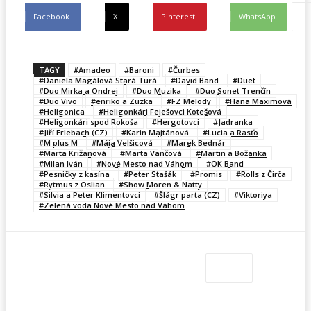
Facebook
X
Pinterest
WhatsApp
TAGY
#Amadeo
#Baroni
#Čurbes
#Daniela Magálová Stará Turá
#David Band
#Duet
#Duo Mirka a Ondrej
#Duo Muzika
#Duo Sonet Trenčín
#Duo Vivo
#enriko a Zuzka
#FZ Melody
#Hana Maximová
#Heligonica
#Heligonkári Feješovci Kotešová
#Heligonkári spod Rokoša
#Hergotovci
#Jadranka
#Jiří Erlebach (CZ)
#Karin Majtánová
#Lucia a Rasťo
#M plus M
#Mája Velšicová
#Marek Bednár
#Marta Križanová
#Marta Vančová
#Martin a Božanka
#Milan Iván
#Nové Mesto nad Váhom
#OK Band
#Pesničky z kasína
#Peter Stašák
#Promis
#Rolls z Čirča
#Rytmus z Oslian
#Show Moren & Natty
#Silvia a Peter Klimentovci
#Šlágr parta (CZ)
#Viktoriya
#Zelená voda Nové Mesto nad Váhom