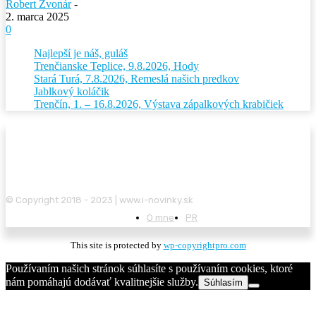
Robert Zvonár
-
2. marca 2025
0
Najlepší je náš, guláš
Trenčianske Teplice, 9.8.2026, Hody
Stará Turá, 7.8.2026, Remeslá našich predkov
Jablkový koláčik
Trenčín, 1. – 16.8.2026, Výstava zápalkových krabičiek
© Copyright 2018 - 2023 | www.i-novinky.sk
O mne
PR
This site is protected by
wp-copyrightpro.com
Používaním našich stránok súhlasíte s používaním cookies, ktoré
nám pomáhajú dodávať kvalitnejšie služby.
Súhlasím