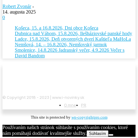
Robert Zvonár
-
14. augusta 2025
0
Košeca, 15. a 16.8.2026, Dni obce Košeca
Dubnica nad Váhom, 15.8.2026, Ilešháziovské panské hody
Ladce, 15.8.2026, Deň otvorených dverí Kaštieľa MaHoLa
Nemšová, 14. – 16.8.2026, Nemšovský jarmok
Smolenice, 14.8.2026 Jadranský večer, 4.9.2026 Večer s
David Bandom
© Copyright 2018 - 2023 | www.i-novinky.sk
O mne
PR
This site is protected by
wp-copyrightpro.com
Používaním našich stránok súhlasíte s používaním cookies, ktoré
nám pomáhajú dodávať kvalitnejšie služby.
Súhlasím