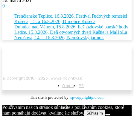
26. marca 2021
0
Trenčianske Teplice, 16.8.2026, Festival ľudových remesiel
Košeca, 15. a 16.8.2026, Dni obce Košeca
Dubnica nad Váhom, 15.8.2026, Ilešháziovské panské hody
Ladce, 15.8.2026, Deň otvorených dverí Kaštieľa MaHoLa
Nemšová, 14. – 16.8.2026, Nemšovský jarmok
© Copyright 2018 - 2023 | www.i-novinky.sk
O mne
PR
This site is protected by
wp-copyrightpro.com
Používaním našich stránok súhlasíte s používaním cookies, ktoré
nám pomáhajú dodávať kvalitnejšie služby.
Súhlasím