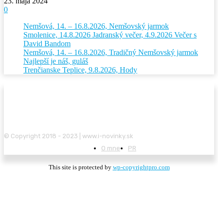
23. mája 2024
0
Nemšová, 14. – 16.8.2026, Nemšovský jarmok
Smolenice, 14.8.2026 Jadranský večer, 4.9.2026 Večer s
David Bandom
Nemšová, 14. – 16.8.2026, Tradičný Nemšovský jarmok
Najlepší je náš, guláš
Trenčianske Teplice, 9.8.2026, Hody
© Copyright 2018 - 2023 | www.i-novinky.sk
O mne
PR
This site is protected by
wp-copyrightpro.com