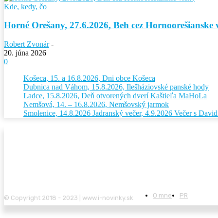
Kde, kedy, čo
Horné Orešany, 27.6.2026, Beh cez Hornoorešianske 
Robert Zvonár
-
20. júna 2026
0
Košeca, 15. a 16.8.2026, Dni obce Košeca
Dubnica nad Váhom, 15.8.2026, Ilešháziovské panské hody
Ladce, 15.8.2026, Deň otvorených dverí Kaštieľa MaHoLa
Nemšová, 14. – 16.8.2026, Nemšovský jarmok
Smolenice, 14.8.2026 Jadranský večer, 4.9.2026 Večer s Dav
O mne
PR
© Copyright 2018 - 2023 | www.i-novinky.sk