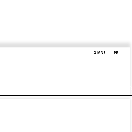
O MNE
PR
M HRAŠKOM
BLOG