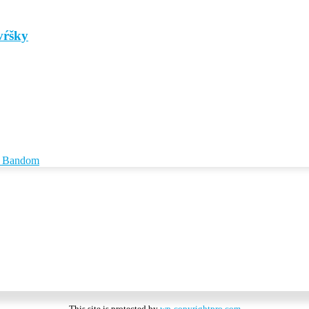
vŕšky
id Bandom
This site is protected by
wp-copyrightpro.com