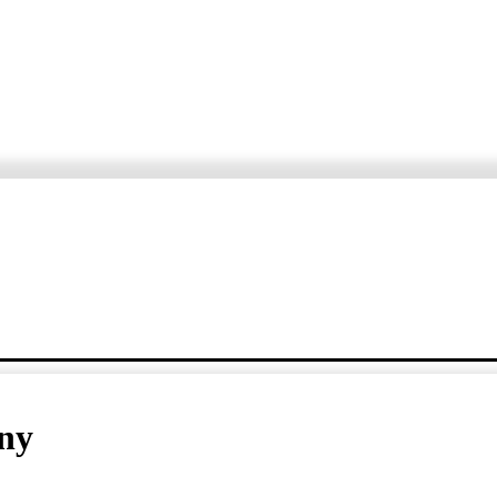
ORTÁŽE
ROZHOVORY
KDE, KEDY, ČO
VARTE S ERZETOM A JANKO
ny