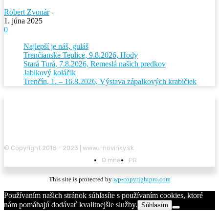
Robert Zvonár
-
1. júna 2025
0
Najlepší je náš, guláš
Trenčianske Teplice, 9.8.2026, Hody
Stará Turá, 7.8.2026, Remeslá našich predkov
Jablkový koláčik
Trenčín, 1. – 16.8.2026, Výstava zápalkových krabičiek
© Copyright 2018 - 2023 | www.i-novinky.sk
O mne
PR
This site is protected by
wp-copyrightpro.com
Používaním našich stránok súhlasíte s používaním cookies, ktoré
nám pomáhajú dodávať kvalitnejšie služby.
Súhlasím