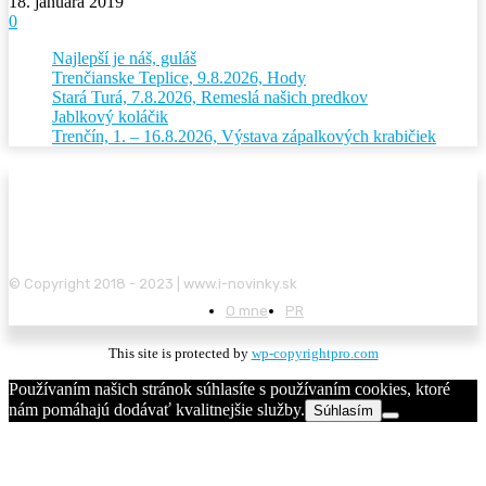
18. januára 2019
0
Najlepší je náš, guláš
Trenčianske Teplice, 9.8.2026, Hody
Stará Turá, 7.8.2026, Remeslá našich predkov
Jablkový koláčik
Trenčín, 1. – 16.8.2026, Výstava zápalkových krabičiek
© Copyright 2018 - 2023 | www.i-novinky.sk
O mne
PR
This site is protected by
wp-copyrightpro.com
Používaním našich stránok súhlasíte s používaním cookies, ktoré
nám pomáhajú dodávať kvalitnejšie služby.
Súhlasím