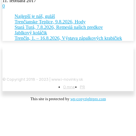
11. februára 2017
0
Najlepší je náš, guláš
Trenčianske Teplice, 9.8.2026, Hody
Stará Turá, 7.8.2026, Remeslá našich predkov
Jablkový koláčik
Trenčín, 1. – 16.8.2026, Výstava zápalkových krabičiek
© Copyright 2018 - 2023 | www.i-novinky.sk
O mne
PR
This site is protected by
wp-copyrightpro.com