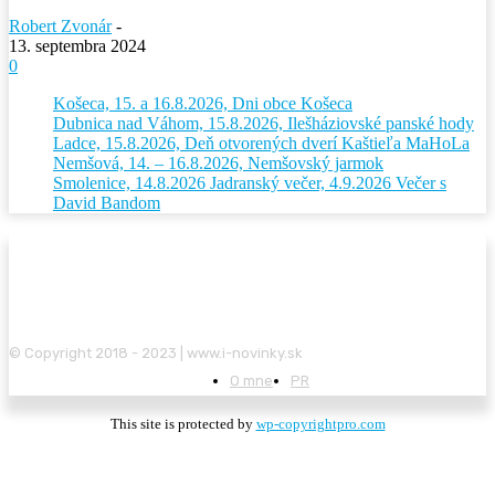
Robert Zvonár
-
13. septembra 2024
0
Košeca, 15. a 16.8.2026, Dni obce Košeca
Dubnica nad Váhom, 15.8.2026, Ilešháziovské panské hody
Ladce, 15.8.2026, Deň otvorených dverí Kaštieľa MaHoLa
Nemšová, 14. – 16.8.2026, Nemšovský jarmok
Smolenice, 14.8.2026 Jadranský večer, 4.9.2026 Večer s
David Bandom
© Copyright 2018 - 2023 | www.i-novinky.sk
O mne
PR
This site is protected by
wp-copyrightpro.com