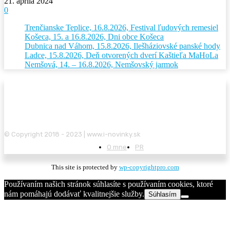
21. apríla 2024
0
Trenčianske Teplice, 16.8.2026, Festival ľudových remesiel
Košeca, 15. a 16.8.2026, Dni obce Košeca
Dubnica nad Váhom, 15.8.2026, Ilešháziovské panské hody
Ladce, 15.8.2026, Deň otvorených dverí Kaštieľa MaHoLa
Nemšová, 14. – 16.8.2026, Nemšovský jarmok
© Copyright 2018 - 2023 | www.i-novinky.sk
O mne
PR
This site is protected by
wp-copyrightpro.com
Používaním našich stránok súhlasíte s používaním cookies, ktoré
nám pomáhajú dodávať kvalitnejšie služby.
Súhlasím