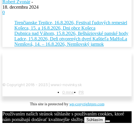
Robert Zvonár
-
18. decembra 2024
0
Trenčianske Teplice, 16.8.2026, Festival ľudových remesiel
Košeca, 15. a 16.8.2026, Dni obce Košeca
Dubnica nad Váhom, 15.8.2026, Ilešháziovské panské hody
Ladce, 15.8.2026, Deň otvorených dverí Kaštieľa MaHoLa
Nemšová, 14. – 16.8.2026, Nemšovský jarmok
© Copyright 2018 - 2023 | www.i-novinky.sk
O mne
PR
This site is protected by
wp-copyrightpro.com
Používaním našich stránok súhlasíte s používaním cookies, ktoré
nám pomáhajú dodávať kvalitnejšie služby.
Súhlasím