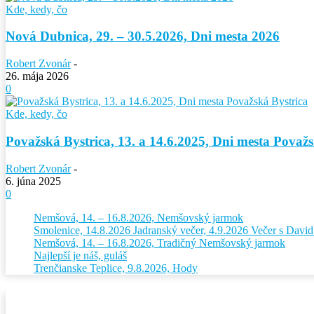
Kde, kedy, čo
Nová Dubnica, 29. – 30.5.2026, Dni mesta 2026
Robert Zvonár
-
26. mája 2026
0
Kde, kedy, čo
Považská Bystrica, 13. a 14.6.2025, Dni mesta Považs
Robert Zvonár
-
6. júna 2025
0
Nemšová, 14. – 16.8.2026, Nemšovský jarmok
Smolenice, 14.8.2026 Jadranský večer, 4.9.2026 Večer s Dav
Nemšová, 14. – 16.8.2026, Tradičný Nemšovský jarmok
Najlepší je náš, guláš
Trenčianske Teplice, 9.8.2026, Hody