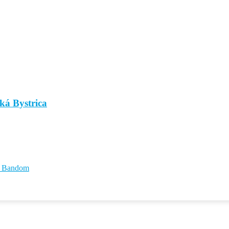
ká Bystrica
id Bandom