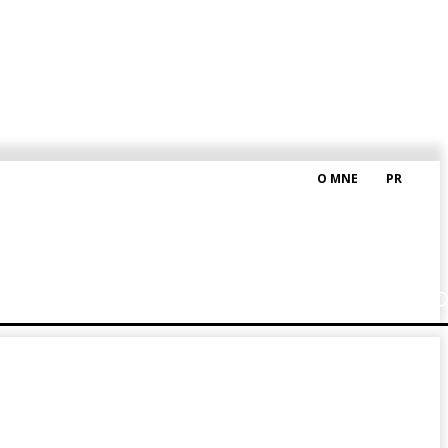
O MNE
PR
M HRAŠKOM
BLOG