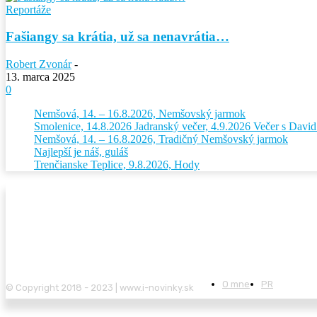
Reportáže
Fašiangy sa krátia, už sa nenavrátia…
Robert Zvonár
-
13. marca 2025
0
Nemšová, 14. – 16.8.2026, Nemšovský jarmok
Smolenice, 14.8.2026 Jadranský večer, 4.9.2026 Večer s Dav
Nemšová, 14. – 16.8.2026, Tradičný Nemšovský jarmok
Najlepší je náš, guláš
Trenčianske Teplice, 9.8.2026, Hody
O mne
PR
© Copyright 2018 - 2023 | www.i-novinky.sk