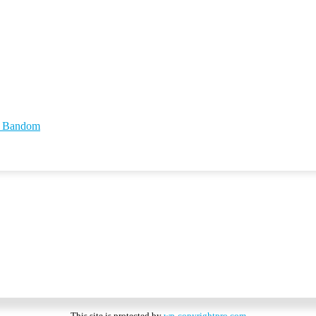
id Bandom
This site is protected by
wp-copyrightpro.com