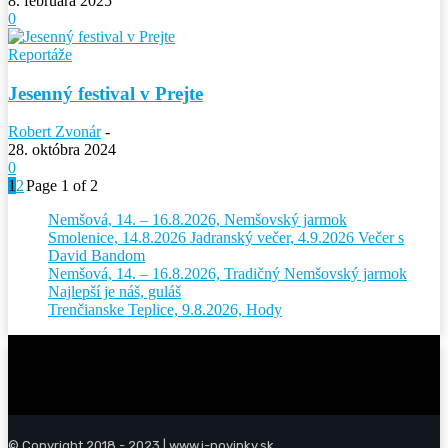
8. februára 2025
0
Reportáže
Jesenný festival v Prejte
Robert Zvonár
-
28. októbra 2024
0
1
2
Page 1 of 2
Nemšová, 14. – 16.8.2026, Nemšovský jarmok
Smolenice, 14.8.2026 Jadranský večer, 4.9.2026 Večer s
David Bandom
Nemšová, 14. – 16.8.2026, Tradičný Nemšovský jarmok
Najlepší je náš, guláš
Trenčianske Teplice, 9.8.2026, Hody
© Copyright 2018 - 2023 | www.i-novinky.sk