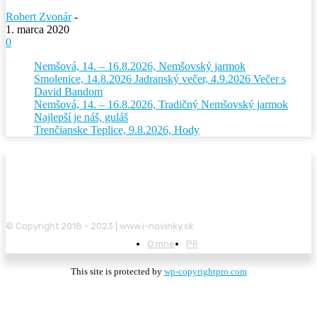
Robert Zvonár
-
1. marca 2020
0
Nemšová, 14. – 16.8.2026, Nemšovský jarmok
Smolenice, 14.8.2026 Jadranský večer, 4.9.2026 Večer s
David Bandom
Nemšová, 14. – 16.8.2026, Tradičný Nemšovský jarmok
Najlepší je náš, guláš
Trenčianske Teplice, 9.8.2026, Hody
© Copyright 2018 - 2023 | www.i-novinky.sk
O mne
PR
This site is protected by
wp-copyrightpro.com