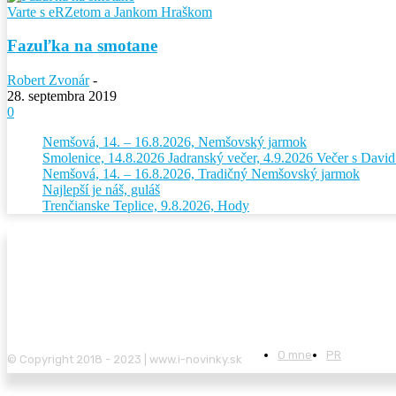
Varte s eRZetom a Jankom Hraškom
Fazuľka na smotane
Robert Zvonár
-
28. septembra 2019
0
Nemšová, 14. – 16.8.2026, Nemšovský jarmok
Smolenice, 14.8.2026 Jadranský večer, 4.9.2026 Večer s Dav
Nemšová, 14. – 16.8.2026, Tradičný Nemšovský jarmok
Najlepší je náš, guláš
Trenčianske Teplice, 9.8.2026, Hody
O mne
PR
© Copyright 2018 - 2023 | www.i-novinky.sk