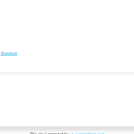
id Bandom
This site is protected by
wp-copyrightpro.com