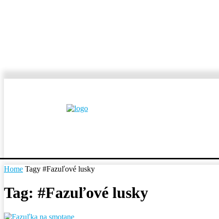
MESTÁ A OBCE
REP
Home
Tagy
#Fazuľové lusky
Tag: #Fazuľové lusky