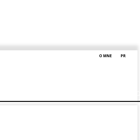
O MNE
PR
M HRAŠKOM
BLOG