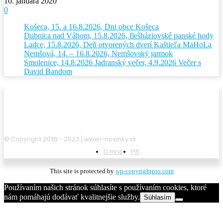
10. januára 2020
0
Košeca, 15. a 16.8.2026, Dni obce Košeca
Dubnica nad Váhom, 15.8.2026, Ilešháziovské panské hody
Ladce, 15.8.2026, Deň otvorených dverí Kaštieľa MaHoLa
Nemšová, 14. – 16.8.2026, Nemšovský jarmok
Smolenice, 14.8.2026 Jadranský večer, 4.9.2026 Večer s
David Bandom
© Copyright 2018 - 2023 | www.i-novinky.sk
O mne
PR
This site is protected by
wp-copyrightpro.com
Používaním našich stránok súhlasíte s používaním cookies, ktoré
nám pomáhajú dodávať kvalitnejšie služby.
Súhlasím