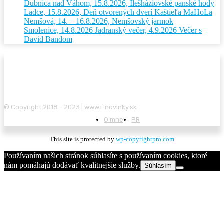
Dubnica nad Váhom, 15.8.2026, Ilešháziovské panské hody
Ladce, 15.8.2026, Deň otvorených dverí Kaštieľa MaHoLa
Nemšová, 14. – 16.8.2026, Nemšovský jarmok
Smolenice, 14.8.2026 Jadranský večer, 4.9.2026 Večer s
David Bandom
© Copyright 2018 - 2023 | www.i-novinky.sk
O mne
PR
This site is protected by
wp-copyrightpro.com
Používaním našich stránok súhlasíte s používaním cookies, ktoré
nám pomáhajú dodávať kvalitnejšie služby.
Súhlasím