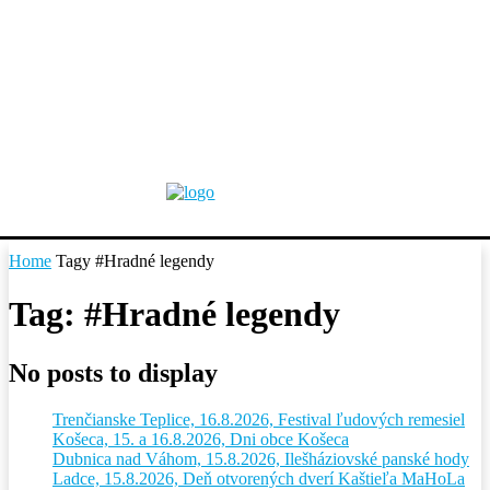
Home
Tagy
#Hradné legendy
Tag: #Hradné legendy
No posts to display
Trenčianske Teplice, 16.8.2026, Festival ľudových remesiel
Košeca, 15. a 16.8.2026, Dni obce Košeca
Dubnica nad Váhom, 15.8.2026, Ilešháziovské panské hody
Ladce, 15.8.2026, Deň otvorených dverí Kaštieľa MaHoLa