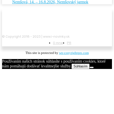
Nemšová, 14. – 16.8.2026, Nemšovský jarmok
© Copyright 2018 - 2023 | www.i-novinky.sk
O mne
PR
This site is protected by
wp-copyrightpro.com
Používaním našich stránok súhlasíte s používaním cookies, ktoré
nám pomáhajú dodávať kvalitnejšie služby.
Súhlasím