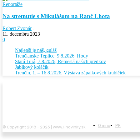
Reportáže
Na stretnutie s Mikulášom na Ranč Lhota
Robert Zvonár
-
11. decembra 2023
0
Najlepší je náš, guláš
Trenčianske Teplice, 9.8.2026, Hody
Stará Turá, 7.8.2026, Remeslá našich predkov
Jablkový koláčik
Trenčín, 1. – 16.8.2026, Výstava zápalkových krabičiek
O mne
PR
© Copyright 2018 - 2023 | www.i-novinky.sk