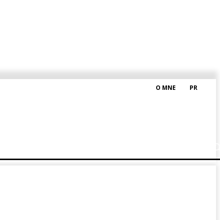
O MNE
PR
M HRAŠKOM
BLOG