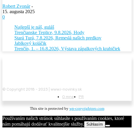
Robert Zvonár
-
15. augusta 2025
0
Najlepší je náš, guláš
Trenčianske Teplice, 9.8.2026, Hody
Stará Turá, 7.8.2026, Remeslá našich predkov
Jablkový koláčik
Trenčín, 1. – 16.8.2026, Výstava zápalkových krabičiek
© Copyright 2018 - 2023 | www.i-novinky.sk
O mne
PR
This site is protected by
wp-copyrightpro.com
Používaním našich stránok súhlasíte s používaním cookies, ktoré
nám pomáhajú dodávať kvalitnejšie služby.
Súhlasím