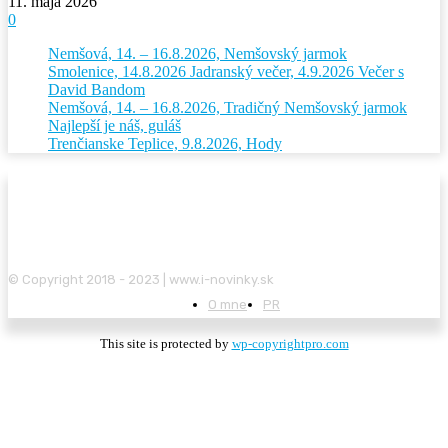
11. mája 2026
0
Nemšová, 14. – 16.8.2026, Nemšovský jarmok
Smolenice, 14.8.2026 Jadranský večer, 4.9.2026 Večer s
David Bandom
Nemšová, 14. – 16.8.2026, Tradičný Nemšovský jarmok
Najlepší je náš, guláš
Trenčianske Teplice, 9.8.2026, Hody
© Copyright 2018 - 2023 | www.i-novinky.sk
O mne
PR
This site is protected by
wp-copyrightpro.com