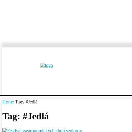
MESTÁ A OBCE
REP
Home
Tagy
#Jedlá
Tag: #Jedlá