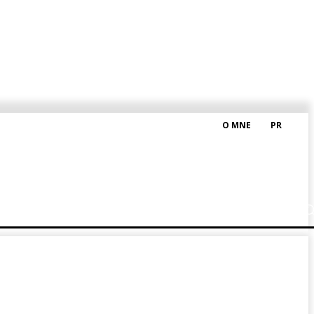
O MNE
PR
M HRAŠKOM
BLOG