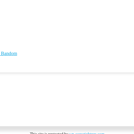
id Bandom
This site is protected by
wp-copyrightpro.com