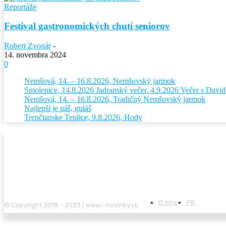
Reportáže
Festival gastronomických chutí seniorov
Robert Zvonár
-
14. novembra 2024
0
Nemšová, 14. – 16.8.2026, Nemšovský jarmok
Smolenice, 14.8.2026 Jadranský večer, 4.9.2026 Večer s Dav
Nemšová, 14. – 16.8.2026, Tradičný Nemšovský jarmok
Najlepší je náš, guláš
Trenčianske Teplice, 9.8.2026, Hody
O mne
PR
© Copyright 2018 - 2023 | www.i-novinky.sk