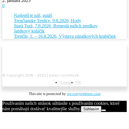
2. januára 2025
0
Najlepší je náš, guláš
Trenčianske Teplice, 9.8.2026, Hody
Stará Turá, 7.8.2026, Remeslá našich predkov
Jablkový koláčik
Trenčín, 1. – 16.8.2026, Výstava zápalkových krabičiek
© Copyright 2018 - 2023 | www.i-novinky.sk
O mne
PR
This site is protected by
wp-copyrightpro.com
Používaním našich stránok súhlasíte s používaním cookies, ktoré
nám pomáhajú dodávať kvalitnejšie služby.
Súhlasím