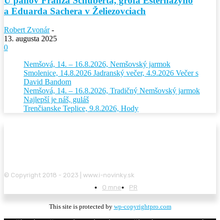
U pánov Franza Schuberta, grófa Esterházyho
a Eduarda Sachera v Želiezovciach
Robert Zvonár
-
13. augusta 2025
0
Nemšová, 14. – 16.8.2026, Nemšovský jarmok
Smolenice, 14.8.2026 Jadranský večer, 4.9.2026 Večer s
David Bandom
Nemšová, 14. – 16.8.2026, Tradičný Nemšovský jarmok
Najlepší je náš, guláš
Trenčianske Teplice, 9.8.2026, Hody
© Copyright 2018 - 2023 | www.i-novinky.sk
O mne
PR
This site is protected by
wp-copyrightpro.com