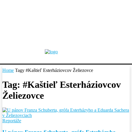
Home
Tagy
#Kaštieľ Esterháziovcov Želiezovce
Tag: #Kaštieľ Esterháziovcov
Želiezovce
Reportáže