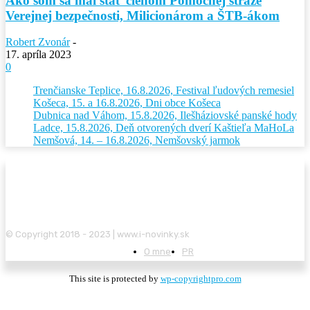
Ako som sa mal stať členom Pomocnej stráže
Verejnej bezpečnosti, Milicionárom a ŠTB-ákom
Robert Zvonár
-
17. apríla 2023
0
Trenčianske Teplice, 16.8.2026, Festival ľudových remesiel
Košeca, 15. a 16.8.2026, Dni obce Košeca
Dubnica nad Váhom, 15.8.2026, Ilešháziovské panské hody
Ladce, 15.8.2026, Deň otvorených dverí Kaštieľa MaHoLa
Nemšová, 14. – 16.8.2026, Nemšovský jarmok
© Copyright 2018 - 2023 | www.i-novinky.sk
O mne
PR
This site is protected by
wp-copyrightpro.com