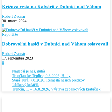
Krížová cesta na Kalvárii v Dubnici nad Váhom
Robert Zvonár
-
30. marca 2024
0
Reportáže
Dobrovoľní hasiči v Dubnici nad Váhom oslavovali
Robert Zvonár
-
17. septembra 2023
0
Najlepší je náš, guláš
Trenčianske Teplice, 9.8.2026, Hody
Stará Turá, 7.8.2026, Remeslá našich predkov
Jablkový koláčik
Trenčín, 1. – 16.8.2026, Výstava zápalkových krabičiek