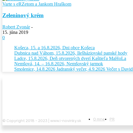
Varte s eRZetom a Jankom Hraškom
Zeleninový krém
Robert Zvonár
-
15. júna 2019
0
Košeca, 15. a 16.8.2026, Dni obce Košeca
Dubnica nad Váhom, 15.8.2026, Ilešháziovské panské hody
Ladce, 15.8.2026, Deň otvorených dverí Kaštieľa MaHoLa
Nemšová, 14. – 16.8.2026, Nemšovský jarmok
Smolenice, 14.8.2026 Jadranský večer, 4.9.2026 Večer s Dav
O mne
PR
© Copyright 2018 - 2023 | www.i-novinky.sk