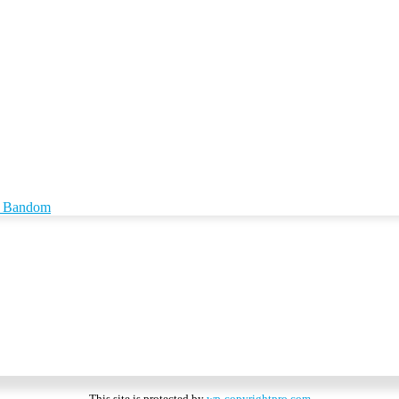
id Bandom
This site is protected by
wp-copyrightpro.com