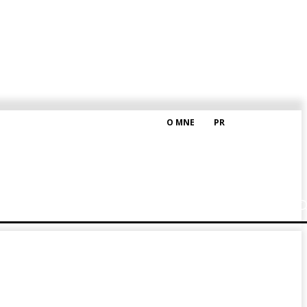
O MNE
PR
M HRAŠKOM
BLOG