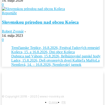
14. mája 2026
0
Reportáže
Slovenskou prírodou nad obcou Košeca
Robert Zvonár
-
14. mája 2023
0
Trenčianske Teplice, 16.8.2026, Festival ľudových remesiel
Košeca, 15. a 16.8.2026, Dni obce Košeca
Dubnica nad Váhom, 15.8.2026, Ilešháziovské panské hody
Ladce, 15.8.2026, Deň otvorených dverí Kaštieľa MaHoLa
Nemšová, 14. – 16.8.2026, Nemšovský jarmok
© Copyright 2018 - 2023 | www.i-novinky.sk
O mne
PR