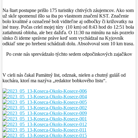
Na štart postupne prišlo 175 turistiky chtivých záujemcov. Ako som
už skôr spomenul išlo sa iba po vlastnom značení KST. Značenie
bolo kvalitné a označené boli viditeľne aj odbočky či križovatky na
iné trasy. Počas celel mojej túry (10 km) od 8:43 hod do 12:51 bola
zatiahnutá obloha, ale bez dažďa. O 11:30 na minútu na nás pozrelo
slnko či ideme správne práve keď som vychádzal na Kyjovník
odkiaľ sme po hrebeni schádzali dolu. Absolvoval som 10 km trasu.
Po ceste nás sprevádzalo týchto sedem odpočinkových zajačikov
V cieli nás čakal Pamätný list, odznak, nielen a chutný guláš od
kuchára, ktorí ma nazýva „redaktor bobkového listu“.