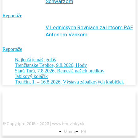
Schwarzom
Reportáže
V Lednických Rovniach za letcom RAF
Antonom Vankom
Reportáže
Najlepší je náš, guláš
Trenčianske Teplice, 9.8.2026, Hody
Stará Turá, 7.8.2026, Remeslá našich predkov
Jablkový koláčik
Trenčín, 1. – 16.8.2026, Výstava zápalkových krabičiek
© Copyright 2018 - 2023 | www.i-novinky.sk
O mne
PR