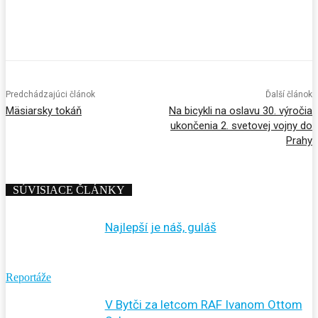
Predchádzajúci článok
Ďalší článok
Mäsiarsky tokáň
Na bicykli na oslavu 30. výročia
ukončenia 2. svetovej vojny do
Prahy
SÚVISIACE ČLÁNKY
Najlepší je náš, guláš
Reportáže
V Bytči za letcom RAF Ivanom Ottom