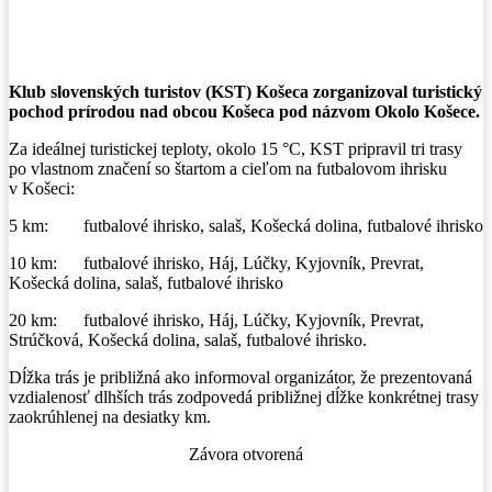
Facebook
X
Pinterest
WhatsApp
Klub slovenských turistov (KST) Košeca zorganizoval turistický
pochod prírodou nad obcou Košeca pod názvom Okolo Košece.
Za ideálnej turistickej teploty, okolo 15 °C, KST pripravil tri trasy
po vlastnom značení so štartom a cieľom na futbalovom ihrisku
v Košeci:
5 km: futbalové ihrisko, salaš, Košecká dolina, futbalové ihrisko
10 km: futbalové ihrisko, Háj, Lúčky, Kyjovník, Prevrat,
Košecká dolina, salaš, futbalové ihrisko
20 km: futbalové ihrisko, Háj, Lúčky, Kyjovník, Prevrat,
Strúčková, Košecká dolina, salaš, futbalové ihrisko.
Dĺžka trás je približná ako informoval organizátor, že prezentovaná
vzdialenosť dlhších trás zodpovedá približnej dĺžke konkrétnej trasy
zaokrúhlenej na desiatky km.
Závora otvorená