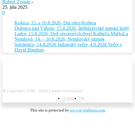
Robert Zvonár
-
25. júla 2025
0
Košeca, 15. a 16.8.2026, Dni obce Košeca
Dubnica nad Váhom, 15.8.2026, Ilešháziovské panské hody
Ladce, 15.8.2026, Deň otvorených dverí Kaštieľa MaHoLa
Nemšová, 14. – 16.8.2026, Nemšovský jarmok
Smolenice, 14.8.2026 Jadranský večer, 4.9.2026 Večer s
David Bandom
© Copyright 2018 - 2023 | www.i-novinky.sk
O mne
PR
This site is protected by
wp-copyrightpro.com